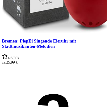
Bremen: PiepEi Singende Eieruhr mit
Stadtmusikanten-Melodien
4.6
(
39
)
ca.
25,99 €