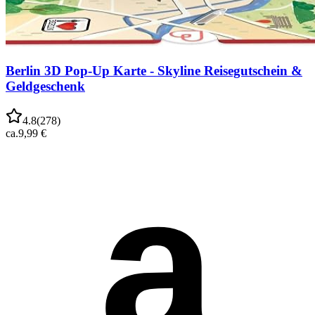
Berlin 3D Pop-Up Karte - Skyline Reisegutschein &
Geldgeschenk
4.8
(
278
)
ca.
9,99 €
a