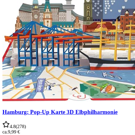
Hamburg: Pop-Up Karte 3D Elbphilharmonie
4.8
(
278
)
ca.
9,99 €