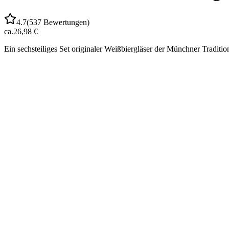
4.7
(
537
Bewertungen)
ca.
26,98 €
Ein sechsteiliges Set originaler Weißbiergläser der Münchner Traditio